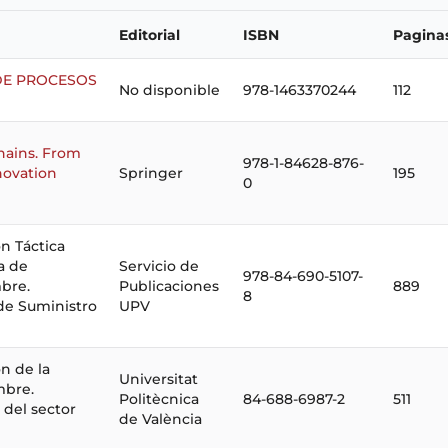
Editorial
ISBN
Pagina
DE PROCESOS
No disponible
978-1463370244
112
hains. From
978-1-84628-876-
novation
Springer
195
0
ón Táctica
a de
Servicio de
978-84-690-5107-
bre.
Publicaciones
889
8
de Suministro
UPV
ón de la
Universitat
mbre.
Politècnica
84-688-6987-2
511
 del sector
de València