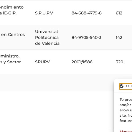
rendimiento
 IE-GIP.
S.P.U.P.V
84-688-4779-8
612
Universitat
 en Centros
Politècnica
84-9705-540-3
142
de València
ministro,
s y Sector
SPUPV
2001@586
320
To prov
and/or
allow 
site. 
feature
Manage