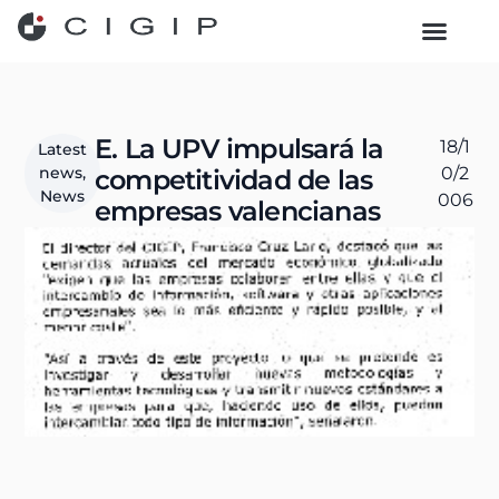
TECHNOLOGY TRA
E. La UPV impulsará la
18/1
Latest
news
,
0/2
competitividad de las
News
006
empresas valencianas